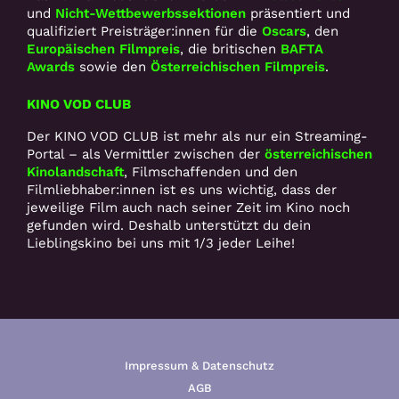
und
Nicht-Wettbewerbssektionen
präsentiert und
qualifiziert Preisträger:innen für die
Oscars
, den
Europäischen Filmpreis
, die britischen
BAFTA
Awards
sowie den
Österreichischen Filmpreis
.
KINO VOD CLUB
Der KINO VOD CLUB ist mehr als nur ein Streaming-
Portal – als Vermittler zwischen der
österreichischen
Kinolandschaft
, Filmschaffenden und den
Filmliebhaber:innen ist es uns wichtig, dass der
jeweilige Film auch nach seiner Zeit im Kino noch
gefunden wird. Deshalb unterstützt du dein
Lieblingskino bei uns mit 1/3 jeder Leihe!
Impressum & Datenschutz
AGB