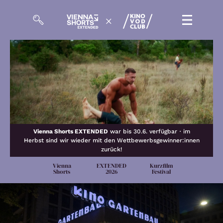
Zum KINO VOD CLUB
Tickets
Meine Events
Vienna Shorts EXTENDED
war bis 30.6. verfügbar・im
So geht’s
Herbst sind wir wieder mit den Wettbewerbsgewinner:innen
zurück!
Filmpakete
Vienna
EXTENDED
Kurzfilm
Shorts
2026
Festival
Gutscheine
& Filmpässe
Account