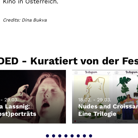
Kino in Österreich.
Credits: Dina Bukva
D - Kuratiert von der Fes
 - 29.03.
18.02. - 29.03.
a Lassnig:
Nudes and Croissan
bst)porträts
Eine Trilogie