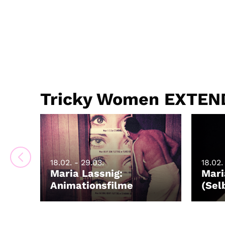
Tricky Women EXTENDE
18.02. - 29.03.
18.02.
Maria Lassnig:
Mari
Animationsfilme
(Sel