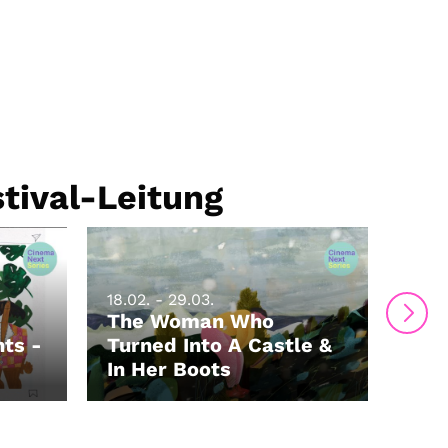
tival-Leitung
18.02. - 29.03.
The Woman Who
ts -
Turned Into A Castle &
18.02
In Her Boots
Die