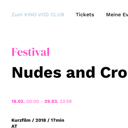
Zum KINO VOD CLUB
Tickets
Meine E
Festival
Nudes and Croi
18.02.
00:00
-
29.03.
23:59
Kurzfilm
/
2018
/
17min
AT