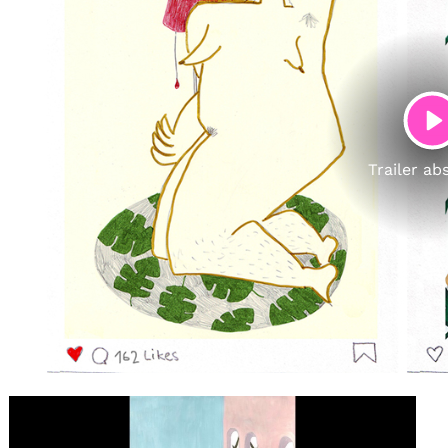
Account
Suche
P
Trailer ab