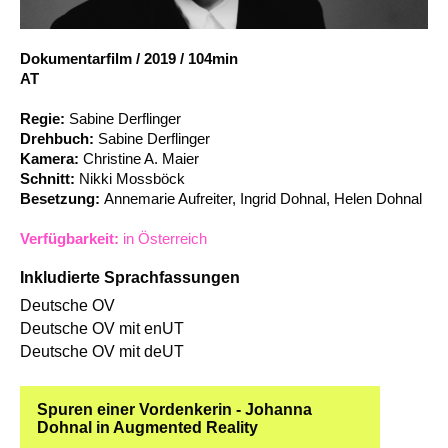
Suche
Dokumentarfilm
/
2019
/
104min
AT
Regie:
Sabine Derflinger
Drehbuch:
Sabine Derflinger
Kamera:
Christine A. Maier
Schnitt:
Nikki Mossböck
Besetzung:
Annemarie Aufreiter, Ingrid Dohnal, Helen Dohnal
Verfügbarkeit:
in Österreich
Inkludierte Sprachfassungen
Deutsche OV
Deutsche OV mit enUT
Deutsche OV mit deUT
Spuren einer Vordenkerin - Johanna
Dohnal in Augmented Reality