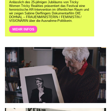
Anlässlich des 25-jährigen Jubiläums von Tricky
Women Tricky Realities präsentiert das Festival eine
feministische AR-Intervention im öffentlichen Raum und
wir zeigen Sabine Derflingers Dokumentarfilm DIE
DOHNAL – FRAUENMINISTERIN / FEMINISTIN /
VISIONÄRIN über die Ausnahme-Politikerin.
MEHR INFOS