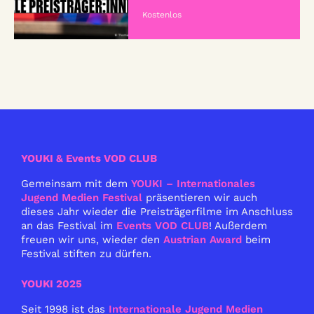
Kostenlos
YOUKI & Events VOD CLUB
Gemeinsam mit dem
YOUKI – Internationales
Jugend Medien Festival
präsentieren wir auch
dieses Jahr wieder die Preisträgerfilme im Anschluss
an das Festival im
Events VOD CLUB
! Außerdem
freuen wir uns, wieder den
Austrian Award
beim
Festival stiften zu dürfen.
YOUKI 2025
Seit 1998 ist das
Internationale Jugend Medien