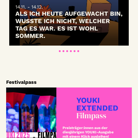
14.11. - 14.12.
ALS ICH HEUTE AUFGEWACHT BIN,
WUSSTE ICH NICHT, WELCHER
TAG ES WAR. ES IST WOHL
SOMMER.
Festivalpass
YOUKI
EXTENDED
Filmpass
Preisträger:innen aus der
diesjährigen YOUKI-Ausgabe
mit einem Klick ausleihen!