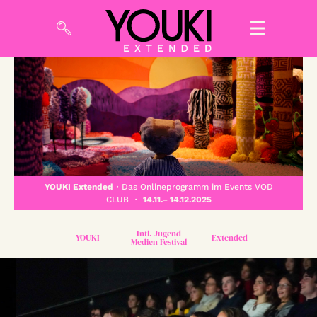
Zum KINO VOD CLUB
Tickets
Meine Events
YOUKI Extended
・Das Onlineprogramm im Events VOD
So geht’s
CLUB ・
14.11.– 14.12.2025
Filmpakete
Intl. Jugend
YOUKI
Extended
Medien Festival
Gutscheine
& Filmpässe
Account