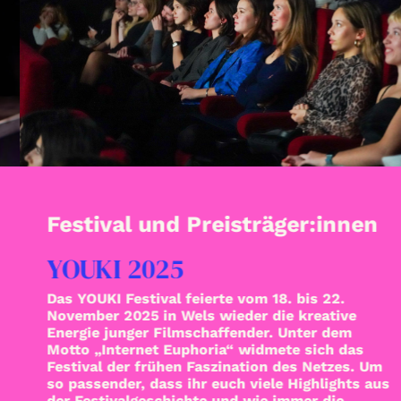
Suche
Festival und Preisträger:innen
YOUKI 2025
Das YOUKI Festival feierte vom 18. bis 22.
November 2025 in Wels wieder die kreative
Energie junger Filmschaffender. Unter dem
Motto „Internet Euphoria“ widmete sich das
Festival der frühen Faszination des Netzes. Um
so passender, dass ihr euch viele Highlights aus
der Festivalgeschichte und wie immer die