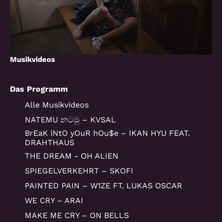
Suche
Musikvideos
Das Programm
Alle Musikvideos
NATEMU නටමු – KVSAL
BrEaK iNtO yOuR hOu$e – IKAN HYU FEAT.
DRAHTHAUS
THE DREAM - OH ALIEN
SPIEGELVERKEHRT – SKOFI
PAINTED PAIN – W1ZE FT. LUKAS OSCAR
WE CRY – ARAI
MAKE ME CRY – ON BELLS