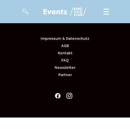
Zum KINO VOD CLUB
Impressum & Datenschutz
AGB
Tickets
Kontakt
Meine Events
FAQ
Newsletter
Partner
So geht’s
Filmpakete
Gutscheine
& Filmpässe
Account