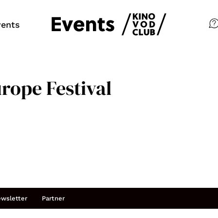
vents
Zum KINO VOD CLUB
rope Festival
Tickets
Meine Events
So geht’s
Filmpakete
Gutscheine
wsletter
Partner
& Filmpässe