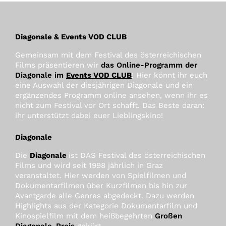
Diagonale & Events VOD CLUB
Gemeinsam mit dem Festival des österreichischen
Films präsentieren wir
das Online-Programm der
Diagonale im
Events VOD CLUB
! Hier könnt ihr euch
eine Auswahl der diesjährigen Diagonale und ein
ergänzendes Programm online ansehen, wenn ihr es
nicht zum Festival vor Ort schafft. Das Beste daran:
ihr unterstützt dabei euer Lieblingskino!
Diagonale
Die
Diagonale
ist DAS Festival des österreichischen
Films und wird seit 1998 jährlich in Graz
veranstaltet. Hier werden von Spielfilmen und
Dokumentarfilmen über Kurzfilmen bis hin zur
Avantgarde alle Genres abgedeckt. Dazu werden
Highlights aus der Kategorie Dokumentarfilm und
Kinospielfilm mit dem heißbegehrten
Großen
Diagonale-Preis
gekürt.