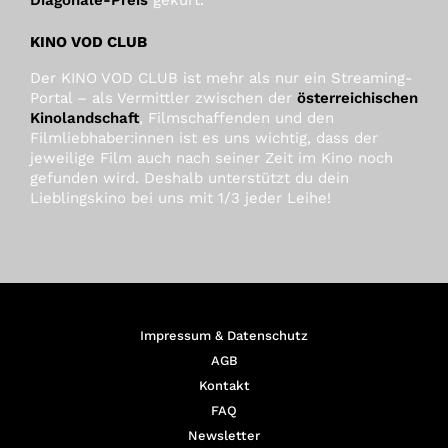
KINO VOD CLUB
Der KINO VOD CLUB ist mehr als nur ein Streaming-
Portal – als Vermittler zwischen der
österreichischen
Kinolandschaft
, Filmschaffenden und den
Filmliebhaber:innen ist es uns wichtig, dass der
jeweilige Film auch nach seiner Zeit im Kino noch
gefunden wird. Deshalb unterstützt du dein
Lieblingskino bei uns mit 1/3 jeder Leihe!
Impressum & Datenschutz
AGB
Kontakt
FAQ
Newsletter