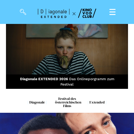
Zum KINO VOD CLUB
Tickets
Meine Events
Diagonale EXTENDED 2026
Das Onlineporgramm zum
So geht’s
Festival
Filmpakete
Festival des
|
Diagonale
|
österreichischen
|
Extended
|
Gutscheine
Films
& Filmpässe
Account